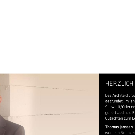
HERZLICH
Das Architekturb
gegründet. Im Ja
Schwedt/Oder erw
gehört auch die 
Gutachten zum Le
Thomas Janssen
wurde in Neunkir