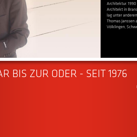
Architektur. 1990 
Architekt in Bran
lag unter andere
Thomas Janssen a
Völklingen, Schwe
R BIS ZUR ODER - SEIT 1976