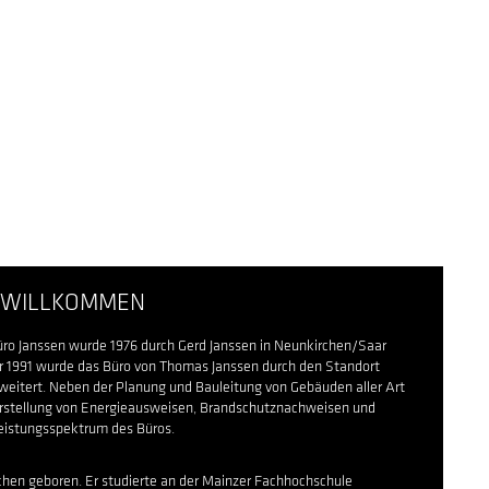
 WILLKOMMEN
üro Janssen wurde 1976 durch Gerd Janssen in Neunkirchen/Saar
hr 1991 wurde das Büro von Thomas Janssen durch den Standort
eitert. Neben der Planung und Bauleitung von Gebäuden aller Art
Erstellung von Energieausweisen, Brandschutznachweisen und
istungsspektrum des Büros.
chen geboren. Er studierte an der Mainzer Fachhochschule