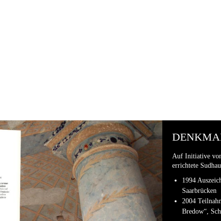
DENKMA
Auf Initiative v
errichtete Sudhau
1994 Auszeich
Saarbrücken
2004 Teilnah
Bredow“, Sch